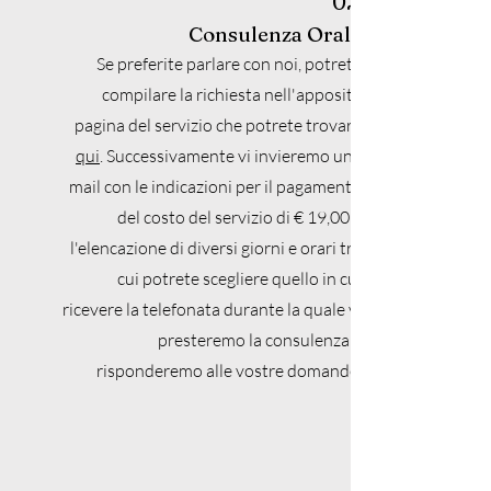
02.
Consulenza Orale
Se preferite parlare con noi, potrete
compilare la richiesta nell'apposita
pagina del servizio che potrete trovare
qui
. Successivamente vi invieremo una
mail con le indicazioni per il pagamento
del costo del servizio di € 19,00 e
l'elencazione di diversi giorni e orari tra
cui potrete scegliere quello in cui
ricevere la telefonata durante la quale vi
presteremo la consulenza e
risponderemo alle vostre domande.