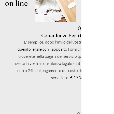
on line
01.
Consulenza Scritta
E' semplice: dopo l'invio del vostro
quesito legale con l'apposito Form che
troverete nella pagina del servizio
qui
avrete la vostra consulenza legale scritta
entro 24h dal pagamento del costo del
servizio, di € 29,00.