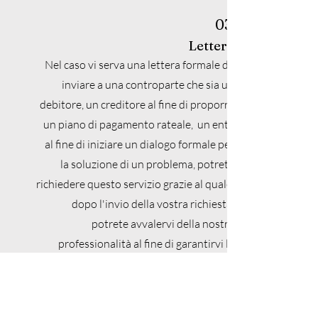
03.
Lettera
Nel caso vi serva una lettera formale da
inviare a una controparte che sia un
debitore, un creditore al fine di proporre
un piano di pagamento rateale, un ente
al fine di iniziare un dialogo formale per
la soluzione di un problema, potrete
richiedere questo servizio grazie al quale,
dopo l'invio della vostra richiesta,
potrete avvalervi della nostra
professionalità al fine di garantirvi la
redazione e l'invio di tale Lettera formale
(via Pec o raccomandata A/R). E' incluso
nel servizio il tracking della stessa con